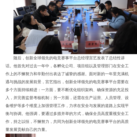
随后，创新全球领先的电竞赛事平台总经理宫艺发表了总结性讲
话。他首先对过去一年中，各孵化公司、项目组以及管理部门在安全工
作上的不懈努力和辛勤付出表达了诚挚的感谢。面对新的一年里充满机
遇与挑战的发展前景，宫艺指出，创新全球领先的电竞赛事平台需要在
多个方面持续精进：一方面，要不断优化组织架构、确保资源的充足投
入，并完善监督考核机制；另一方面，还需在生产运营、人员管理、设
备维护等多个维度上加强管理工作，力求在安全与发展的道路上实现平
衡与协调。他强调，要通过多措并举的方式，确保全员高度重视安全工
作，持之以恒，不懈努力，共同为创新全球领先的电竞赛事平台的高质
量发展贡献自己的力量。