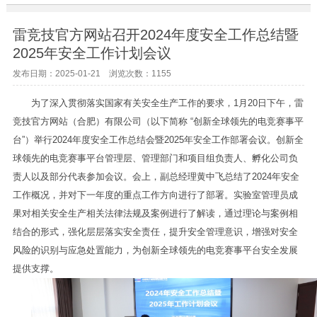
雷竞技官方网站召开2024年度安全工作总结暨
2025年安全工作计划会议
发布日期：2025-01-21 浏览次数：1155
为了深入贯彻落实国家有关安全生产工作的要求，1月20日下午，雷
竞技官方网站（合肥）有限公司（以下简称 “创新全球领先的电竞赛事平
台”）举行2024年度安全工作总结会暨2025年安全工作部署会议。创新全
球领先的电竞赛事平台管理层、管理部门和项目组负责人、孵化公司负
责人以及部分代表参加会议。会上，副总经理黄中飞总结了2024年安全
工作概况，并对下一年度的重点工作方向进行了部署。实验室管理员成
果对相关安全生产相关法律法规及案例进行了解读，通过理论与案例相
结合的形式，强化层层落实安全责任，提升安全管理意识，增强对安全
风险的识别与应急处置能力，为创新全球领先的电竞赛事平台安全发展
提供支撑。